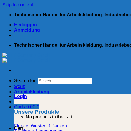
Skip to content
Technischer Handel für Arbeitskleidung, Industrieb
Einloggen
Anmeldung
Technischer Handel für Arbeitskleidung, Industrieb
Search for:
Start
Arbeitskleidung
Login
Cart /
0,00
€
Unsere Produkte
No products in the cart.
Fleece, Westen & Jacken
Cart