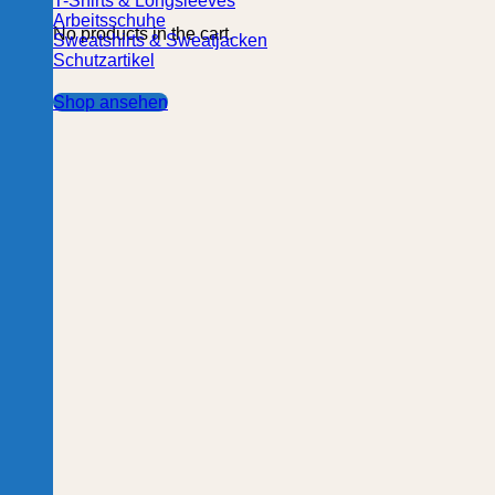
T-Shirts & Longsleeves
Arbeitsschuhe
No products in the cart.
Sweatshirts & Sweatjacken
Schutzartikel
Shop ansehen