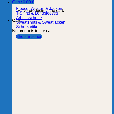
Cart /
0,00
€
Fleece, Westen & Jacken
No products in the cart.
T-Shirts & Longsleeves
Arbeitsschuhe
Cart
Sweatshirts & Sweatjacken
Schutzartikel
No products in the cart.
Shop ansehen