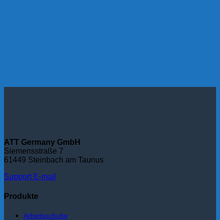
ATT Germany GmbH
Siemensstraße 7
61449 Steinbach am Taunus
Support
E-mail
Produkte
Arbeitsschuhe