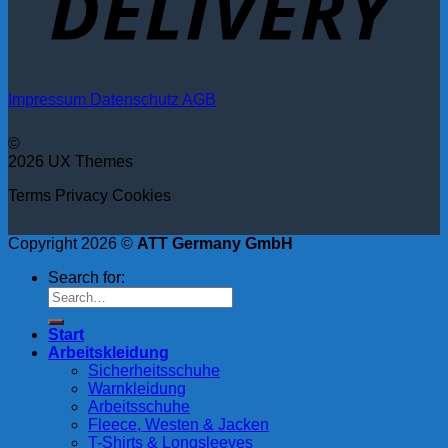
Impressum
Datenschutz
AGB
©
2026 UX Themes
Terms
Privacy
Cookies
Copyright 2026 ©
ATT Germany GmbH
Search for:
Start
Arbeitskleidung
Sicherheitsschuhe
Warnkleidung
Arbeitsschuhe
Fleece, Westen & Jacken
T-Shirts & Longsleeves