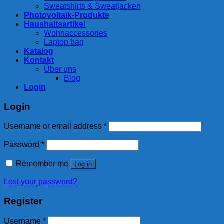
Sweatshirts & Sweatjacken
Photovoltaik-Produkte
Haushaltsartikel
Wohnaccessories
Laptop bag
Katalog
Kontakt
Über uns
Blog
Login
Login
Username or email address
*
Password
*
Remember me
Log in
Lost your password?
Register
Username
*