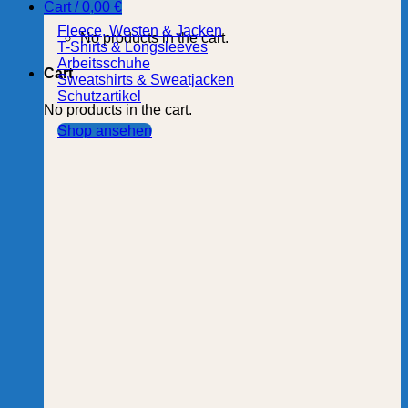
Cart /
0,00
€
Fleece, Westen & Jacken
No products in the cart.
T-Shirts & Longsleeves
Arbeitsschuhe
Cart
Sweatshirts & Sweatjacken
Schutzartikel
No products in the cart.
Shop ansehen