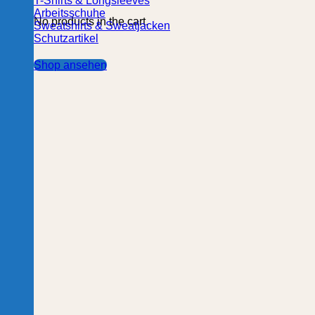
T-Shirts & Longsleeves
Arbeitsschuhe
No products in the cart.
Sweatshirts & Sweatjacken
Schutzartikel
Shop ansehen