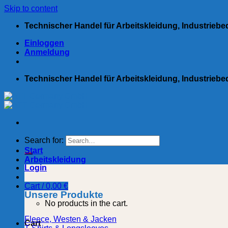
Skip to content
Technischer Handel für Arbeitskleidung, Industrieb
Einloggen
Anmeldung
Technischer Handel für Arbeitskleidung, Industrieb
Search for:
Start
Arbeitskleidung
Login
Cart /
0,00
€
Unsere Produkte
No products in the cart.
Fleece, Westen & Jacken
Cart