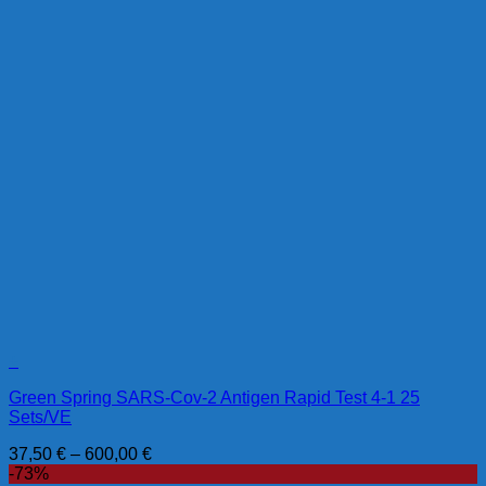
+
Green Spring SARS-Cov-2 Antigen Rapid Test 4-1 25
Sets/VE
37,50
€
–
600,00
€
-73%