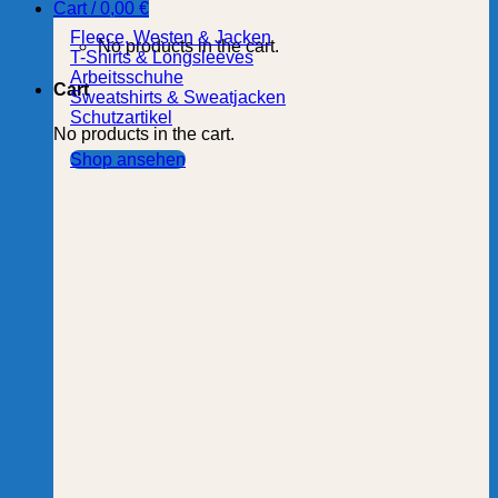
Cart /
0,00
€
Fleece, Westen & Jacken
No products in the cart.
T-Shirts & Longsleeves
Arbeitsschuhe
Cart
Sweatshirts & Sweatjacken
Schutzartikel
No products in the cart.
Shop ansehen