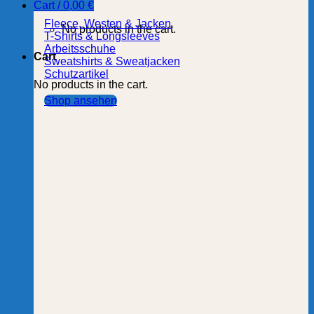
Cart /
0,00
€
Fleece, Westen & Jacken
No products in the cart.
T-Shirts & Longsleeves
Arbeitsschuhe
Cart
Sweatshirts & Sweatjacken
Schutzartikel
No products in the cart.
Shop ansehen