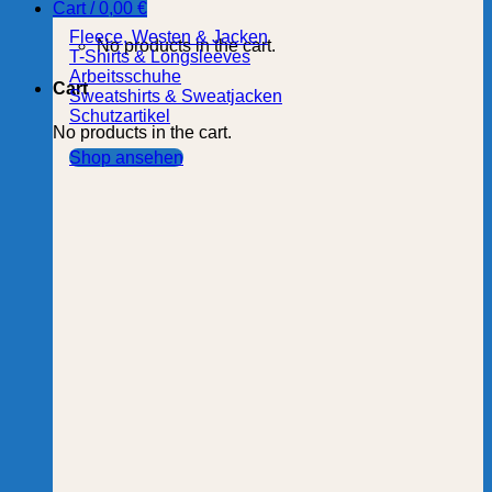
Cart /
0,00
€
Fleece, Westen & Jacken
No products in the cart.
T-Shirts & Longsleeves
Arbeitsschuhe
Cart
Sweatshirts & Sweatjacken
Schutzartikel
No products in the cart.
Shop ansehen